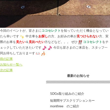
今回のイベントが、皆さまに
ココセレクト
を知っていただく機会となってい
たら幸いです
中古車を
お探し
の方、お好みの車が
見つけられない
方、実
際のお車を
見たい
＆
見比べたい
方などなど。。。 ぜひ
ココセレクト
をチ
ェックしていただきたいです
今日も皆さまのご来店を、スタッフ一
同お待ちしておりまーす
前の記事
お知らせ一覧へ
次の記事
最新のお知らせ
SDGs取り組みのご紹介
短期間サブスクリプションカー
monthree のご紹介