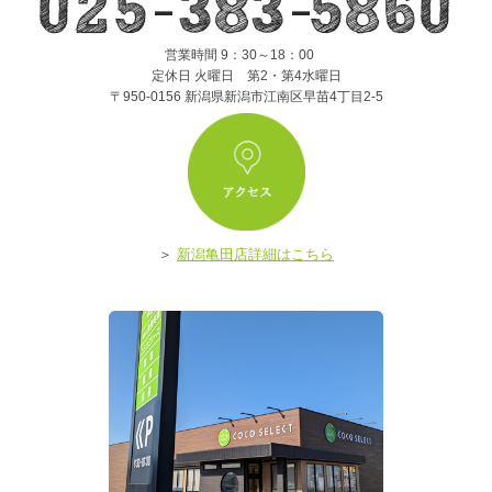
営業時間 9：30～18：00
定休日 火曜日 第2・第4水曜日
〒950-0156 新潟県新潟市江南区早苗4丁目2-5
ア
＞
新潟亀田店詳細はこちら