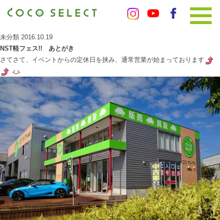
未分類
2016.10.19
NST軽フェス!! あとがき
さてさて、イベントからの定休日を挟み、通常営業が始まっております