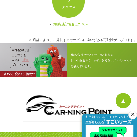
ア
＞
柏崎店詳細はこちら
※ 店舗により、ご提供するサービスに違いがある可能性がございます。
▲
×