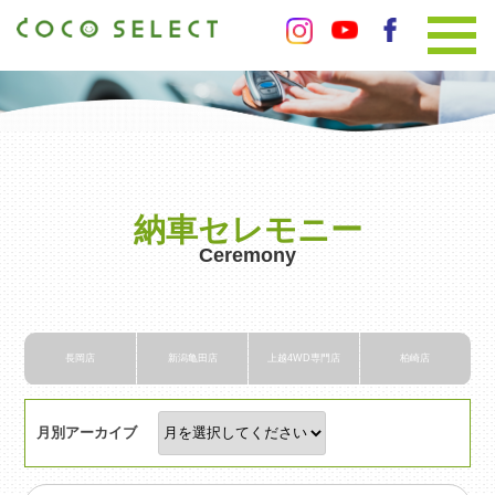
納車セレモニー
Ceremony
長岡店
新潟亀田店
上越4WD専門店
柏崎店
月別アーカイブ