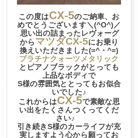
CX-5
この度は
のご納車、お
めでとうございます＼(^O^)／
思い出の詰まったレヴォーグ
.
マツダCX-5
から
にお乗り
換えいただきました(=^・^=)
プラチナクォーツメタリック
とピアノブラックがとっても
上品なボディで
S様の雰囲気ととってもお似合
いでした♪
CX-5
これからは
で素敵な思
い出をたくさんつくってくだ
さい♪
引き続きS様のカーライフが充
実しますよう心から願ってお