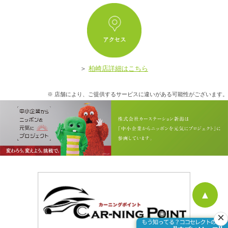
ア
＞
柏崎店詳細はこちら
※ 店舗により、ご提供するサービスに違いがある可能性がございます。
▲
×