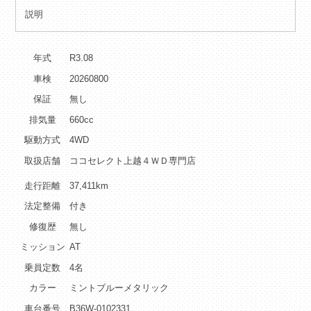
説明
年式
R
3.08
車検
20260800
保証
無し
排気量
660cc
駆動方式
4WD
取扱店舗
ココセレクト上越４ＷＤ専門店
走行距離
37,411km
法定整備
付き
修復歴
無し
ミッション
AT
乗員定数
4名
カラー
ミントブルーメタリック
車台番号
B36W-0102331