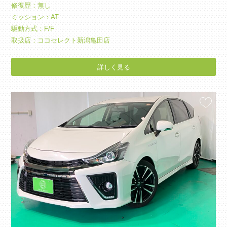
修復歴：無し
ミッション：AT
駆動方式：F/F
取扱店：ココセレクト新潟亀田店
詳しく見る
お気に入