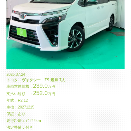
2026.07.24
トヨタ ヴォクシー ZS 煌Ⅲ 7人
239.0
車両本体価格：
万円
252.0
支払い総額 ：
万円
年式：
R
2.12
車検：20271215
保証：あり
走行距離：74244km
法定整備：付き