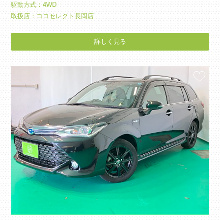
駆動方式：4WD
取扱店：ココセレクト長岡店
詳しく見る
お気に入