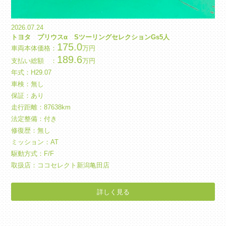
2026.07.24
トヨタ プリウスα SツーリングセレクションGs5人
175.0
車両本体価格：
万円
189.6
支払い総額 ：
万円
年式：
H
29.07
車検：無し
保証：あり
走行距離：87638km
法定整備：付き
修復歴：無し
ミッション：AT
駆動方式：F/F
取扱店：ココセレクト新潟亀田店
詳しく見る