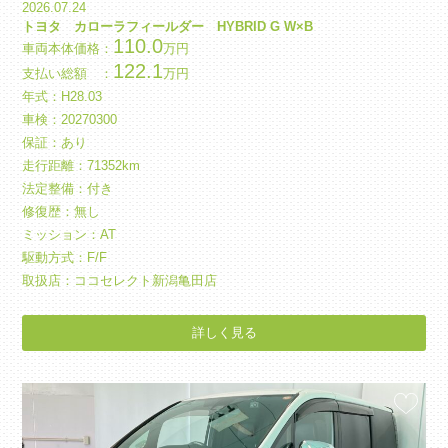
2026.07.24
トヨタ カローラフィールダー HYBRID G W×B
110.0
車両本体価格：
万円
122.1
支払い総額 ：
万円
年式：
H
28.03
車検：20270300
保証：あり
走行距離：71352km
法定整備：付き
修復歴：無し
ミッション：AT
駆動方式：F/F
取扱店：ココセレクト新潟亀田店
詳しく見る
お気に入